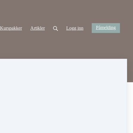
Påmelding
Kurspakker
Artikler
Logg inn