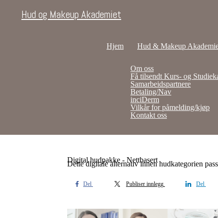
Hud og Makeup Akademiet
Hjem
Hud & Makeup Akademie
Om oss
Få tilsendt Kurs- og Studiek
Samarbeidspartnere
Betaling/Nav
inciDerm
Vilkår for påmelding/kjøp
Kontakt oss
Digital hudpakke - Nettbasert
Dette digitale alternativ innen hudkategorien pas
Del
Publiser innlegg
Del