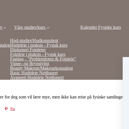
t
Våre studier/kurs
Kalender Fysiske kurs
Hud-studiet/Hudkonsulent
atalog
Hudpleie i praksis - Fysisk kurs
Diplomert Fotpleier
Fotpleie i praksis - Fysisk kurs
Fagdag - "Problemfoten & Fotpleie"
Vippe- og Brynstylist
Beauty Makeup/Makeupkonsulent
Basic Hudpleie Nettbasert
Avansert Hudpleie Nettbasert
ser for deg som vil lære mye, men ikke kan reise på fysiske samlinger
Pin