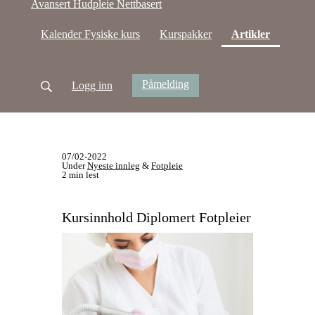
Avansert Hudpleie Nettbasert
(current)
Kalender Fysiske kurs
Kurspakker
Artikler
Påmelding
Logg inn
07/02-2022
Under
Nyeste innleg
&
Fotpleie
2 min lest
Kursinnhold Diplomert Fotpleier