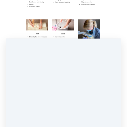
Vi har et estimert kursløp på 5 uker, men vi vet
at mange av deltakerne våre er svært opptatte.
Det kan være jobb, familie, studier og andre
ting som gjør hverdagen hektisk.
Vi gir derfor alle deltakerne muligheten til å
bruke opptil 6 måneder på kurset, uten ekstra
kostnad.
Er dette kurset av interesse for deg?
Da kan du lese mer om kurset
HER
Du kan melde deg på
HER
VI ØNSKER DEG VELKOMMEN TIL OSS
🌸