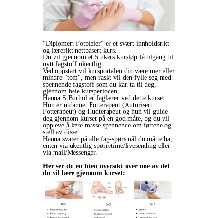
"Diplomert Fotpleier" er et svært innholdsrikt
og lærerikt nettbasert kurs.
Du vil gjennom et 5 ukers kursløp få tilgang til
nytt fagstoff ukentlig.
Ved oppstart vil kursportalen din være mer eller
mindre "tom", men raskt vil den fylle seg med
spennende fagstoff som du kan ta til deg,
gjennom hele kursperioden.
Hanna S Burhol er faglærer ved dette kurset.
Hun er utdannet Fotterapeut (Autorisert
Fotterapeut) og Hudterapeut og hun vil guide
deg gjennom kurset på en god måte, og du vil
oppleve å lære masse spennende om føttene og
stell av disse.
Hanna svarer på alle fag-spørsmål du måtte ha,
enten via ukentlig spørretime/livesending eller
via mail/Messenger.
Her ser du en liten oversikt over noe av det
du vil lære gjennom kurset: