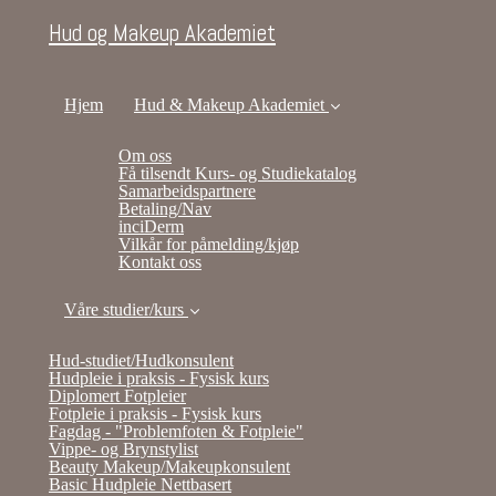
Hud og Makeup Akademiet
Hjem
Hud & Makeup Akademiet
Om oss
Få tilsendt Kurs- og Studiekatalog
Samarbeidspartnere
Betaling/Nav
inciDerm
Vilkår for påmelding/kjøp
Kontakt oss
Våre studier/kurs
Hud-studiet/Hudkonsulent
Hudpleie i praksis - Fysisk kurs
Diplomert Fotpleier
Fotpleie i praksis - Fysisk kurs
Fagdag - "Problemfoten & Fotpleie"
Vippe- og Brynstylist
Beauty Makeup/Makeupkonsulent
Basic Hudpleie Nettbasert