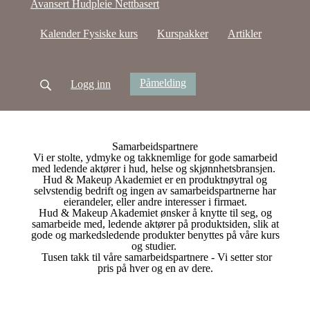
Avansert Hudpleie Nettbasert
Kalender Fysiske kurs
Kurspakker
Artikler
Påmelding
Logg inn
Samarbeidspartnere
Vi er stolte, ydmyke og takknemlige for gode samarbeid
med ledende aktører i hud, helse og skjønnhetsbransjen.
Hud & Makeup Akademiet er en produktnøytral og
selvstendig bedrift og ingen av samarbeidspartnerne har
eierandeler, eller andre interesser i firmaet.
Hud & Makeup Akademiet ønsker å knytte til seg, og
samarbeide med, ledende aktører på produktsiden, slik at
gode og markedsledende produkter benyttes på våre kurs
og studier.
Tusen takk til våre samarbeidspartnere - Vi setter stor
pris på hver og en av dere.