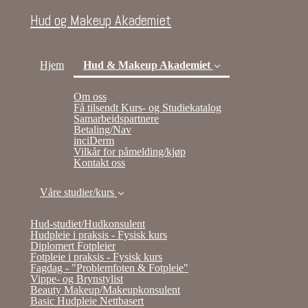
Hud og Makeup Akademiet
Hjem
Hud & Makeup Akademiet
Om oss
Få tilsendt Kurs- og Studiekatalog
(current)
Samarbeidspartnere
Betaling/Nav
inciDerm
Vilkår for påmelding/kjøp
Kontakt oss
Våre studier/kurs
Hud-studiet/Hudkonsulent
Hudpleie i praksis - Fysisk kurs
Diplomert Fotpleier
Fotpleie i praksis - Fysisk kurs
Fagdag - "Problemfoten & Fotpleie"
Vippe- og Brynstylist
Beauty Makeup/Makeupkonsulent
Basic Hudpleie Nettbasert