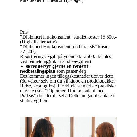
kurslokaler i Lillestrøm (2 dager)
Pris:
"Diplomert Hudkonsulent" studiet koster 15.500,-
(Digitalt alternativ)
"Diplomert Hudkonsulent med Praksis" koster
22.500,-
Registreringsavgift pålydende kr 2500,- betales
ved påmelding(inkl. i studieavgiften)
Vi
skreddersyr gjerne en rentefri
nedbetalingsplan
som passer deg
Det kommer ingen tilleggskostnader utover dette
(du velger selv om du vil kjøpe en produktpakke)
Reise, kost og losji i forbindelse med de praktiske
dagene (ved "Diplomert Hudkonsulent med
Praksis") betaler du selv. Dette inngår altså ikke i
studieavgiften.