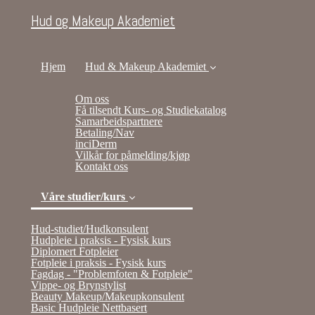
Hud og Makeup Akademiet
Hjem
Hud & Makeup Akademiet
Om oss
Få tilsendt Kurs- og Studiekatalog
Samarbeidspartnere
Betaling/Nav
inciDerm
Vilkår for påmelding/kjøp
Kontakt oss
Våre studier/kurs
(current)
Hud-studiet/Hudkonsulent
Hudpleie i praksis - Fysisk kurs
Diplomert Fotpleier
Fotpleie i praksis - Fysisk kurs
Fagdag - "Problemfoten & Fotpleie"
Vippe- og Brynstylist
Beauty Makeup/Makeupkonsulent
Basic Hudpleie Nettbasert