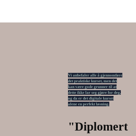
Vi anbefaler alle å gjennomføre
det praktiske kurset, men det
kan være gode grunner til at
dette ikke lar seg gjøre for deg,
og da er det digitale kurset
alene en perfekt løsning.
"Diplomert