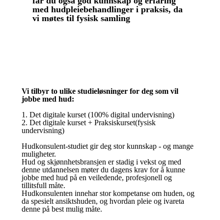
får du også god kunnskap og erfaring
med hudpleiebehandlinger i praksis, da
vi møtes til fysisk samling
Vi tilbyr to ulike studieløsninger for deg som vil
jobbe med hud:
1. Det digitale kurset (100% digital undervisning)
2. Det digitale kurset + Praksiskurset(fysisk
undervisning)
Hudkonsulent-studiet gir deg stor kunnskap - og mange
muligheter.
Hud og skjønnhetsbransjen er stadig i vekst og med
denne utdannelsen møter du dagens krav for å kunne
jobbe med hud på en veiledende, profesjonell og
tillitsfull måte.
Hudkonsulenten innehar stor kompetanse om huden, og
da spesielt ansiktshuden, og hvordan pleie og ivareta
denne på best mulig måte.