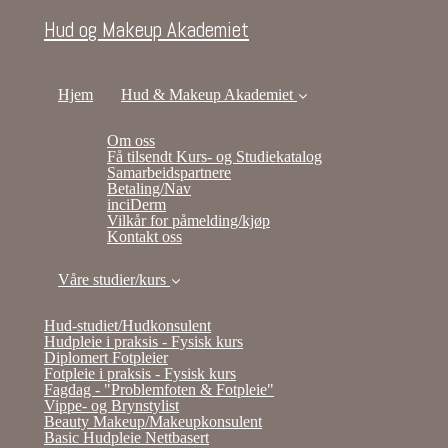
Hud og Makeup Akademiet
Hjem
Hud & Makeup Akademiet
Om oss
Få tilsendt Kurs- og Studiekatalog
Samarbeidspartnere
Betaling/Nav
inciDerm
Vilkår for påmelding/kjøp
Kontakt oss
Våre studier/kurs
Hud-studiet/Hudkonsulent
Hudpleie i praksis - Fysisk kurs
Diplomert Fotpleier
Fotpleie i praksis - Fysisk kurs
Fagdag - "Problemfoten & Fotpleie"
Vippe- og Brynstylist
Beauty Makeup/Makeupkonsulent
Basic Hudpleie Nettbasert