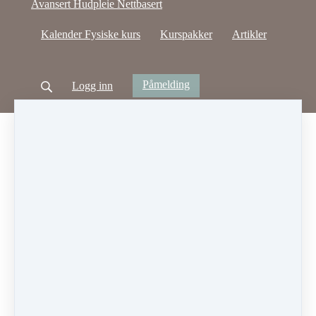
Avansert Hudpleie Nettbasert
Kalender Fysiske kurs
Kurspakker
Artikler
Påmelding
Logg inn
SID Vippe- og brynstylist - Nettbasert
- "Start i dag" - få umiddelbar tilgang til kurset og
gjennomfør i det tempoet du selv ønsker, med god
hjelp og oppfølging.
Del
Publiser innlegg
Del
Pin